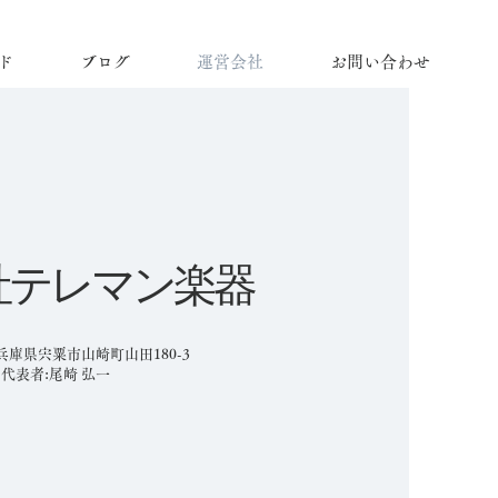
ド
ブログ
運営会社
お問い合わせ
社テレマン楽器
5 兵庫県宍粟市山崎町山田180-3
代表者:尾崎 弘一